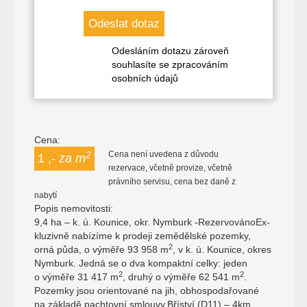
Odesláním dotazu zároveň
souhlasíte se zpracováním
osobních údajů
Cena:
Cena není uvedena z důvodu
2
1 ,-
za m
rezervace, včetně provize, včetně
právního servisu, cena bez daně z
nabytí
Popis nemovitosti:
9,4 ha – k. ú. Kounice, okr. Nymburk -RezervovánoEx­
kluzivně nabízíme k prodeji zemědělské pozemky,
2
orná půda, o výměře 93 958 m
, v k. ú. Kounice, okres
Nymburk. Jedná se o dva kompaktní celky: jeden
2
2
o výměře 31 417 m
, druhý o výměře 62 541 m
.
Pozemky jsou orientované na jih, obhospodařované
na základě pachtovní smlouvy.Bříství (D11) – 4km,