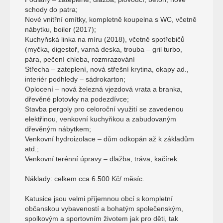
schody do patra;
Nové vnitřní omítky, kompletně koupelna s WC, včetně
nábytku, boiler (2017);
Kuchyňská linka na míru (2018), včetně spotřebičů
(myčka, digestoř, varná deska, trouba – gril turbo,
pára, pečení chleba, rozmrazování
Střecha – zateplení, nová střešní krytina, okapy ad.,
interiér podhledy – sádrokarton;
Oplocení – nová železná vjezdová vrata a branka,
dřevěné plotovky na podezdívce;
Stavba pergoly pro celoroční využití se zavedenou
elektřinou, venkovní kuchyňkou a zabudovaným
dřevěným nábytkem;
Venkovní hydroizolace – dům odkopán až k základům
atd.;
Venkovní terénní úpravy – dlažba, tráva, kačírek.
Náklady: celkem cca 6.500 Kč/ měsíc.
Katusice jsou velmi příjemnou obcí s kompletní
občanskou vybaveností a bohatým společenským,
spolkovým a sportovním životem jak pro děti, tak