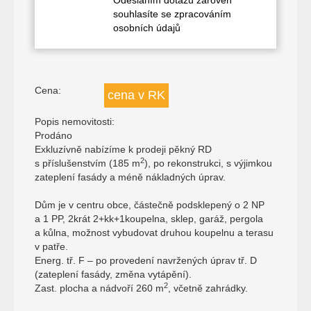
souhlasíte se zpracováním
osobních údajů
Cena:
cena v RK
Popis nemovitosti:
Prodáno
Exkluzívně nabízíme k prodeji pěkný RD
2
s příslušenstvím (185 m
), po rekonstrukci, s výjimkou
zateplení fasády a méně nákladných úprav.
Dům je v centru obce, částečně podsklepený o 2 NP
a 1 PP, 2krát 2+kk+1koupelna, sklep, garáž, pergola
a kůlna, možnost vybudovat druhou koupelnu a terasu
v patře.
Energ. tř. F – po provedení navržených úprav tř. D
(zateplení fasády, změna vytápění).
2
Zast. plocha a nádvoří 260 m
, včetně zahrádky.