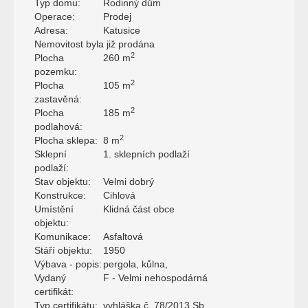
Typ domu:
Rodinný dům
Operace:
Prodej
Adresa:
Katusice
Nemovitost byla již prodána
2
Plocha
260 m
pozemku:
2
Plocha
105 m
zastavěná:
2
Plocha
185 m
podlahová:
2
Plocha sklepa:
8 m
Sklepní
1. sklepních podlaží
podlaží:
Stav objektu:
Velmi dobrý
Konstrukce:
Cihlová
Umístění
Klidná část obce
objektu:
Komunikace:
Asfaltová
Stáří objektu:
1950
Výbava - popis:
pergola, kůlna,
Vydaný
F - Velmi nehospodárná
certifikát:
Typ certifikátu:
vyhláška č. 78/2013 Sb.