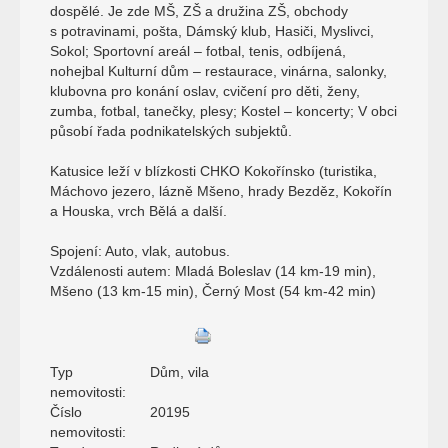
dospělé. Je zde MŠ, ZŠ a družina ZŠ, obchody
s potravinami, pošta, Dámský klub, Hasiči, Myslivci,
Sokol; Sportovní areál – fotbal, tenis, odbíjená,
nohejbal Kulturní dům – restaurace, vinárna, salonky,
klubovna pro konání oslav, cvičení pro děti, ženy,
zumba, fotbal, tanečky, plesy; Kostel – koncerty; V obci
působí řada podnikatelských subjektů.
Katusice leží v blízkosti CHKO Kokořínsko (turistika,
Máchovo jezero, lázně Mšeno, hrady Bezděz, Kokořín
a Houska, vrch Bělá a další.
Spojení: Auto, vlak, autobus.
Vzdálenosti autem: Mladá Boleslav (14 km-19 min),
Mšeno (13 km-15 min), Černý Most (54 km-42 min)
Typ
Dům, vila
nemovitosti:
Číslo
20195
nemovitosti: