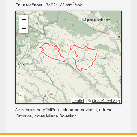
2
En. náročnost:
34624 kWh/m
/rok
+
−
?
Leaflet
|
©
OpenStreetMap
Je zobrazena přibližná poloha nemovitosti, adresa:
Katusice, okres Mladá Boleslav